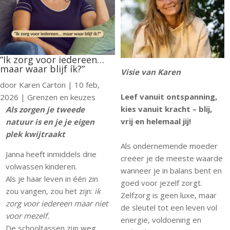
“Ik zorg voor iedereen…
maar waar blijf ík?”
Visie van Karen
door
Karen Carton
|
10 feb,
Leef vanuit ontspanning,
2026
|
Grenzen en keuzes
kies vanuit kracht – blij,
Als zorgen je tweede
vrij en helemaal jij!
natuur is en je je eigen
plek kwijtraakt
Als ondernemende moeder
Janna heeft inmiddels drie
creëer je de meeste waarde
volwassen kinderen.
wanneer je in balans bent en
Als je haar leven in één zin
goed voor jezelf zorgt.
zou vangen, zou het zijn:
ik
Zelfzorg is geen luxe, maar
zorg voor iedereen maar niet
de sleutel tot een leven vol
voor mezelf.
energie, voldoening en
De schooltassen zijn weg,