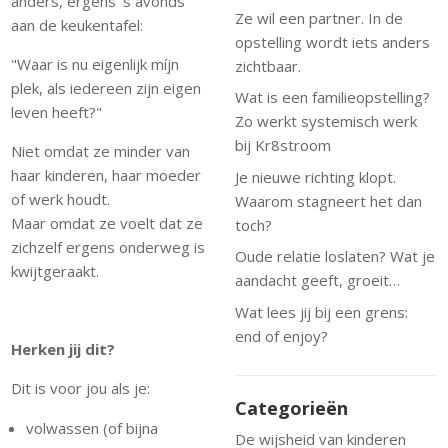
anders, ergens ’s avonds
Ze wil een partner. In de
aan de keukentafel:
opstelling wordt iets anders
"Waar is nu eigenlijk míjn
zichtbaar.
plek, als iedereen zijn eigen
Wat is een familieopstelling?
leven heeft?"
Zo werkt systemisch werk
bij Kr8stroom
Niet omdat ze minder van
haar kinderen, haar moeder
Je nieuwe richting klopt.
of werk houdt.
Waarom stagneert het dan
Maar omdat ze voelt dat ze
toch?
zichzelf ergens onderweg is
Oude relatie loslaten? Wat je
kwijtgeraakt.
aandacht geeft, groeit…
Wat lees jij bij een grens:
end of enjoy?
Herken jij dit?
Dit is voor jou als je:
Categorieën
volwassen (of bijna
De wijsheid van kinderen