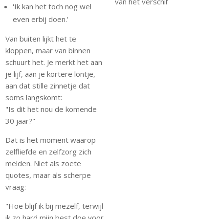
van het verschil’
'Ik kan het toch nog wel
even erbij doen.'
Van buiten lijkt het te
kloppen, maar van binnen
schuurt het. Je merkt het aan
je lijf, aan je kortere lontje,
aan dat stille zinnetje dat
soms langskomt:
"Is dit het nou de komende
30 jaar?"
Dat is het moment waarop
zelfliefde en zelfzorg zich
melden. Niet als zoete
quotes, maar als scherpe
vraag:
"Hoe blijf ik bij mezelf, terwijl
ik zo hard mijn best doe voor