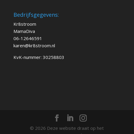
Bedrijfsgegevens:
Kr8stroom
MamaDiva
06-12646591
karen@kr8stroom.n
l
KvK-nummer: 30258803
© 2026 Deze website draait op het