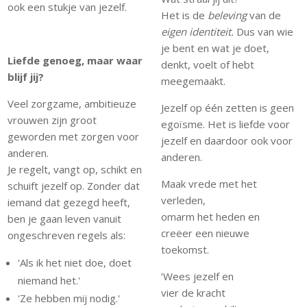
ook een stukje van jezelf.
Het is de
beleving
van de
eigen identiteit.
Dus van wie
je bent en wat je doet,
Liefde genoeg, maar waar
denkt, voelt of hebt
blijf jij?
meegemaakt.
Veel zorgzame, ambitieuze
Jezelf op één zetten is geen
vrouwen zijn groot
egoïsme. Het is liefde voor
geworden met zorgen voor
jezelf en daardoor ook voor
anderen.
anderen.
Je regelt, vangt op, schikt en
Maak vrede met het
schuift jezelf op. Zonder dat
verleden,
iemand dat gezegd heeft,
omarm het heden en
ben je gaan leven vanuit
creëer een nieuwe
ongeschreven regels als:
toekomst.
'Als ik het niet doe, doet
‘Wees jezelf en
niemand het.'
vier de kracht
'Ze hebben mij nodig.'