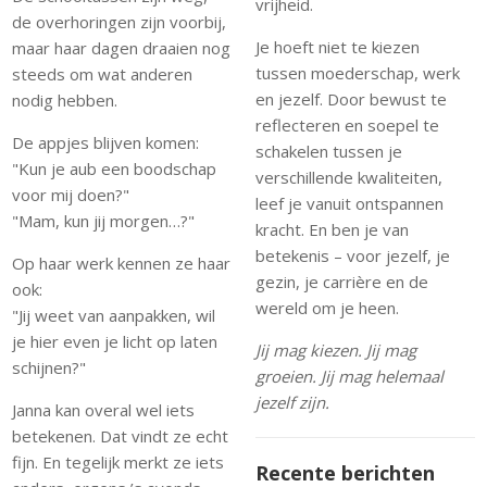
vrijheid.
de overhoringen zijn voorbij,
Je hoeft niet te kiezen
maar haar dagen draaien nog
tussen moederschap, werk
steeds om wat anderen
en jezelf. Door bewust te
nodig hebben.
reflecteren en soepel te
De appjes blijven komen:
schakelen tussen je
"Kun je aub een boodschap
verschillende kwaliteiten,
voor mij doen?"
leef je vanuit ontspannen
"Mam, kun jij morgen…?"
kracht. En ben je van
betekenis – voor jezelf, je
Op haar werk kennen ze haar
gezin, je carrière en de
ook:
wereld om je heen.
"Jij weet van aanpakken, wil
je hier even je licht op laten
Jij mag kiezen. Jij mag
schijnen?"
groeien. Jij mag helemaal
jezelf zijn.
Janna kan overal wel iets
betekenen. Dat vindt ze echt
fijn. En tegelijk merkt ze iets
Recente berichten