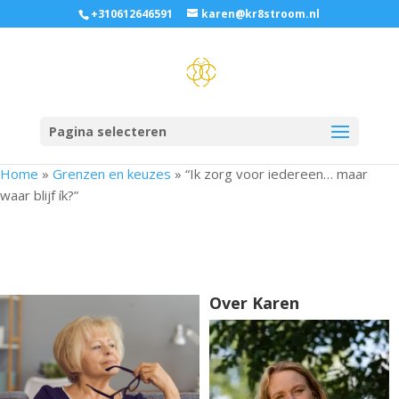
+310612646591
karen@kr8stroom.nl
Pagina selecteren
Home
»
Grenzen en keuzes
»
“Ik zorg voor iedereen… maar
waar blijf ík?”
Over Karen