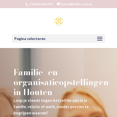
+310612646591
karen@kr8stroom.nl
Pagina selecteren
Familie- en
organisatieopstellingen
in Houten
Loop je steeds tegen hetzelfde aan in je
familie, relatie of werk, zonder precies te
begrijpen waarom?