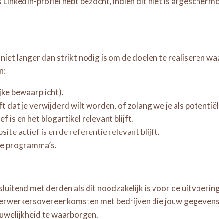
 LinkedIn-profiel hebt bezocht, indien dit niet is afgescherm
et langer dan strikt nodig is om de doelen te realiseren w
n:
jke bewaarplicht).
 dat je verwijderd wilt worden, of zolang we je als potentiële
f is en het blogartikel relevant blijft.
te actief is en de referentie relevant blijft.
nze programma’s.
luitend met derden als dit noodzakelijk is voor de uitvoeri
n verwerkersovereenkomsten met bedrijven die jouw gegeven
ouwelijkheid te waarborgen.