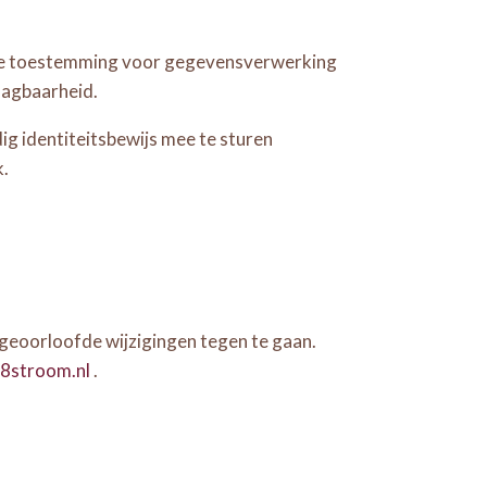
je je toestemming voor gegevensverwerking
aagbaarheid.
ig identiteitsbewijs mee te sturen
k.
eoorloofde wijzigingen tegen te gaan.
8stroom.nl
.