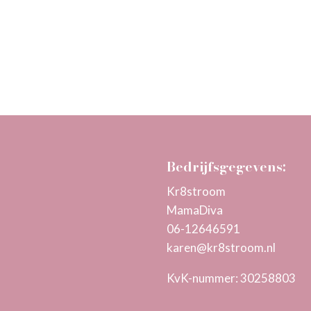
Bedrijfsgegevens:
Kr8stroom
MamaDiva
06-12646591
karen@kr8stroom.n
l
KvK-nummer: 30258803