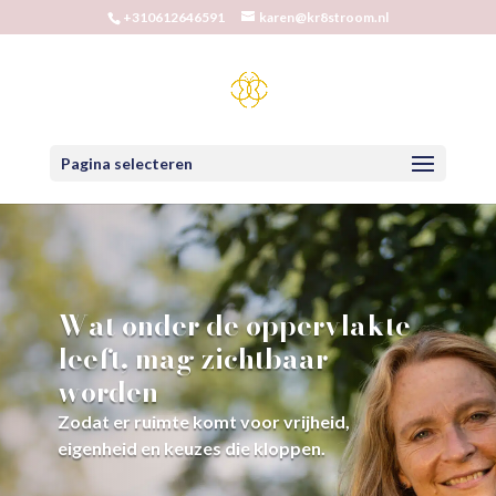
+310612646591
karen@kr8stroom.nl
Pagina selecteren
Wat onder de oppervlakte
leeft, mag zichtbaar
worden
Zodat er ruimte komt voor vrijheid,
eigenheid en keuzes die kloppen.