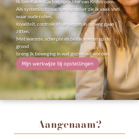
Ik ben Karen Carton, oprichter van Kr8stroom.
Als systemisch coach en opsteller zie ik vaak snel
waar oude rollen,
loyaliteit, controle of verlangen in de weg gaan
zitten.
Met warmte, scherpte en beide voeten op de
grond
breng ik beweging in wat gezien wil worden.
Mijn werkwijze bij opstellingen
Aangenaam?