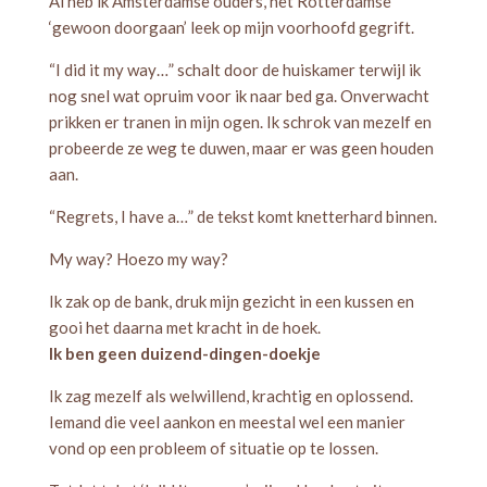
Al heb ik Amsterdamse ouders, het Rotterdamse
‘gewoon doorgaan’ leek op mijn voorhoofd gegrift.
“I did it my way…” schalt door de huiskamer terwijl ik
nog snel wat opruim voor ik naar bed ga. Onverwacht
prikken er tranen in mijn ogen. Ik schrok van mezelf en
probeerde ze weg te duwen, maar er was geen houden
aan.
“Regrets, I have a…” de tekst komt knetterhard binnen.
My way? Hoezo my way?
Ik zak op de bank, druk mijn gezicht in een kussen en
gooi het daarna met kracht in de hoek.
Ik ben geen duizend-dingen-doekje
Ik zag mezelf als welwillend, krachtig en oplossend.
Iemand die veel aankon en meestal wel een manier
vond op een probleem of situatie op te lossen.