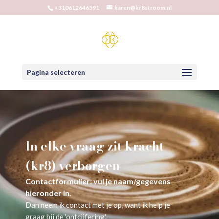
+310612646591
karen@kr8stroom.nl
Pagina selecteren
In elke vraag zit kracht
(kr8) verborgen
Contactformulier: vul je naam/gegevens
hieronder in.
Dan neem ik contact met je op, want ik help je
graag bij de 'ontcijfering'.