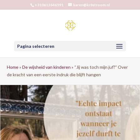
+310612646591
karen@kr8stroom.nl
Pagina selecteren
Home
»
De wijsheid van kinderen
»
“Jij was toch mijn juf?” Over
de kracht van een eerste indruk die blijft hangen