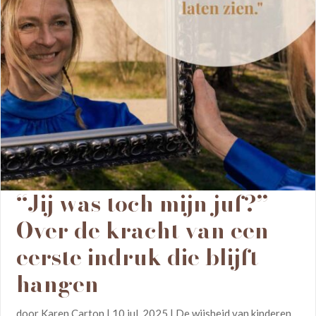
“Jij was toch mijn juf?”
Over de kracht van een
eerste indruk die blijft
hangen
door
Karen Carton
|
10 jul, 2025
|
De wijsheid van kinderen