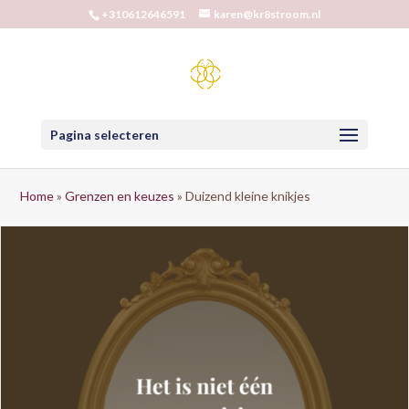
+310612646591
karen@kr8stroom.nl
Pagina selecteren
Home
»
Grenzen en keuzes
»
Duizend kleine knikjes