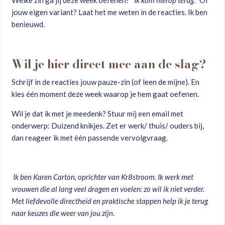
Welke zin ga jij deze week oefenen?
"Ik kom hierop terug."
Of
jouw eigen variant? Laat het me weten in de reacties. Ik ben
benieuwd.
Wil je hier direct mee aan de slag?
Schrijf in de reacties jouw pauze-zin (of leen de mijne). En
kies één moment deze week waarop je hem gaat oefenen.
Wil je dat ik met je meedenk? Stuur mij een email met
onderwerp: Duizend knikjes. Zet er werk/ thuis/ ouders bij,
dan reageer ik met één passende vervolgvraag.
Ik ben Karen Carton, oprichter van Kr8stroom. Ik werk met
vrouwen die al lang veel dragen en voelen: zo wil ik niet verder.
Met liefdevolle directheid en praktische stappen help ik je terug
naar keuzes die weer van jou zijn.