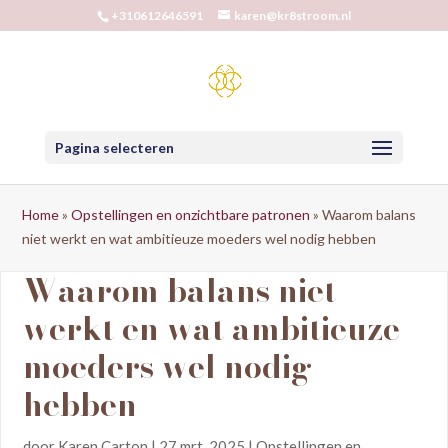
+310612646591
karen@kr8stroom.nl
Pagina selecteren
Home
»
Opstellingen en onzichtbare patronen
»
Waarom balans
niet werkt en wat ambitieuze moeders wel nodig hebben
Waarom balans niet
werkt en wat ambitieuze
moeders wel nodig
hebben
door
Karen Carton
|
27 mrt, 2025
|
Opstellingen en