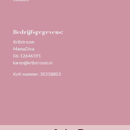
Bedrijfsgegevens:
Kr8stroom
MamaDiva
06-12646591
karen@kr8stroom.n
l
KvK-nummer: 30258803