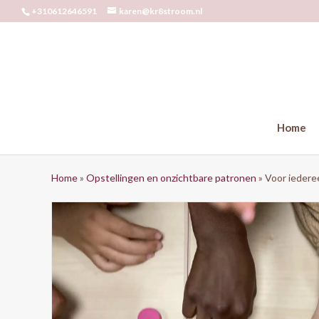
+310612646591
karen@kr8stroom.nl
Home
Home
»
Opstellingen en onzichtbare patronen
»
Voor iederee