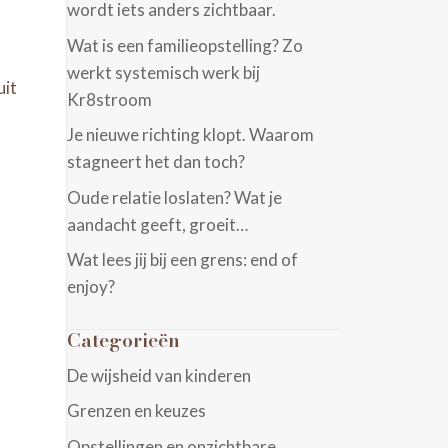
wordt iets anders zichtbaar.
Wat is een familieopstelling? Zo
werkt systemisch werk bij
uit
Kr8stroom
Je nieuwe richting klopt. Waarom
stagneert het dan toch?
Oude relatie loslaten? Wat je
aandacht geeft, groeit…
Wat lees jij bij een grens: end of
enjoy?
Categorieën
De wijsheid van kinderen
Grenzen en keuzes
Opstellingen en onzichtbare