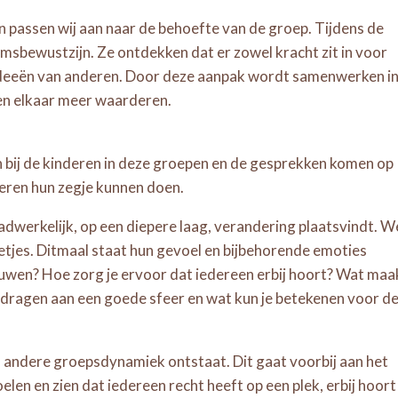
assen wij aan naar de behoefte van de groep. Tijdens de
amsbewustzijn. Ze ontdekken dat er zowel kracht zit in voor
t ideeën van anderen. Door deze aanpak wordt samenwerken i
ren elkaar meer waarderen.
an bij de kinderen in deze groepen en de gesprekken komen op
eren hun zegje kunnen doen.
werkelijk, op een diepere laag, verandering plaatsvindt. W
tjes. Ditmaal staat hun gevoel en bijbehorende emoties
ouwen? Hoe zorg je ervoor dat iedereen erbij hoort? Wat maa
 bijdragen aan een goede sfeer en wat kun je betekenen voor d
 andere groepsdynamiek ontstaat. Dit gaat voorbij aan het
len en zien dat iedereen recht heeft op een plek, erbij hoort