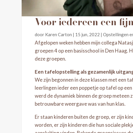
Voor iedereen een fij
door
Karen Carton
|
15 jun, 2022
|
Opstellingen e
Afgelopen weken hebben mijn collega Natasj
groepen 4 op een basisschool in Den Haag. 
deze groepen.
Een tafelopstelling als gezamenlijk uitga
We zijn begonnen in deze klassen met een taf
leerlingen ieder een poppetje op tafel op een
werd de dynamiek binnen de groep meteen zi
betrouwbare weergave was van hun klas.
Er staan kinderen buiten de groep, er zijn k
worden, er zijn kinderen die hun sociale plek
aansluiting vinden. Bekende groepsissues du