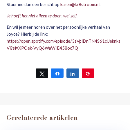
Stuur me dan een bericht op
karen@kr8stroom.nl
.
Je hoeft het niet alleen te doen, wel zelf
.
En wil je meer horen over het persoonlijke verhaal van
Joyce? Hierbij de link:
https://open.spotify.com/episode/3sVplDnTN4S61cUeknks
Vl?si=XPOek-VyQ6WaWIE458oc7Q
Tweet
Share
Share
Pin
Gerelateerde artikelen