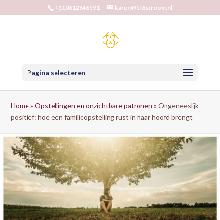
+310612646591
karen@kr8stroom.nl
Pagina selecteren
Home
»
Opstellingen en onzichtbare patronen
»
Ongeneeslijk
positief: hoe een familieopstelling rust in haar hoofd brengt