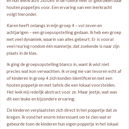
en hun leerkracht zichzelf in de ruimte neer of gebruiken daar
houten poppetjes voor. Een ervaring van een leerkracht
volgt hieronder.
Karen heeft onlangs in mijn groep 4 – vol zeven en
achtjarigen – een groepsopstelling gedaan. Ik heb een groep
met veel dynamiek, waarin van alles gebeurt. Er is vooral
veel reuring rondom één mannetje, dat zoekende is naar zijn
plaats in de klas.
Ik ging de groepsopstelling blanco in, want ik wist niet
precies wat kon verwachten. Ik vroeg me van tevoren echt af
of kinderen in groep 4 zich konden identificeren met een
houten poppetje en met tafels die een lokaal voorstelden.
Het leek mij redelijk abstract voor ze. Maar jeetje, wat was
dit een leuke en bijzondere ervaring.
De kinderen verplaatsten zich direct in het poppetje dat ze
kregen. Ik vond het enorm interessant om te zien wat er
gebeurde toen de kinderen hun eigen poppetje in het lokaal