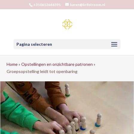
+310612646591
karen@kr8stroom.nl
Pagina selecteren
Home
»
Opstellingen en onzichtbare patronen
»
Groepsopstelling leidt tot openbaring