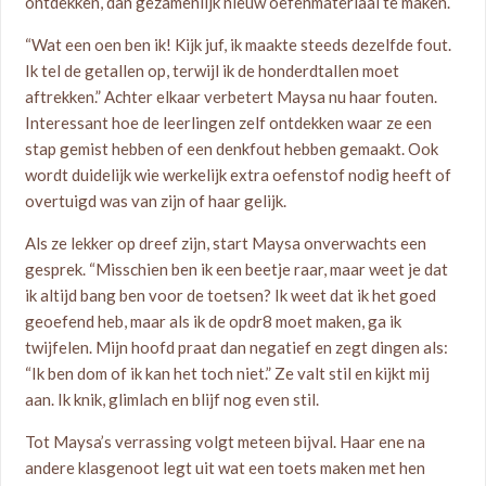
ontdekken, dan gezamenlijk nieuw oefenmateriaal te maken.
“Wat een oen ben ik! Kijk juf, ik maakte steeds dezelfde fout.
Ik tel de getallen op, terwijl ik de honderdtallen moet
aftrekken.” Achter elkaar verbetert Maysa nu haar fouten.
Interessant hoe de leerlingen zelf ontdekken waar ze een
stap gemist hebben of een denkfout hebben gemaakt. Ook
wordt duidelijk wie werkelijk extra oefenstof nodig heeft of
overtuigd was van zijn of haar gelijk.
Als ze lekker op dreef zijn, start Maysa onverwachts een
gesprek. “Misschien ben ik een beetje raar, maar weet je dat
ik altijd bang ben voor de toetsen? Ik weet dat ik het goed
geoefend heb, maar als ik de opdr8 moet maken, ga ik
twijfelen. Mijn hoofd praat dan negatief en zegt dingen als:
“Ik ben dom of ik kan het toch niet.” Ze valt stil en kijkt mij
aan. Ik knik, glimlach en blijf nog even stil.
Tot Maysa’s verrassing volgt meteen bijval. Haar ene na
andere klasgenoot legt uit wat een toets maken met hen