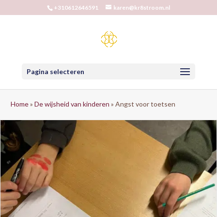
+310612646591
karen@kr8stroom.nl
Pagina selecteren
Home
»
De wijsheid van kinderen
»
Angst voor toetsen