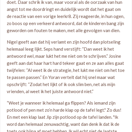
doet. Daar schrik ik van, maar vooral als de oorzaak van hun
angst tot me doordringt en duidelijk wordt dat het gaat om
de reactie van een vorige leerkr8. Zij reageerde, in hun ogen,
zo boos op een verkeerd antwoord, dat de kinderen bang zijn
geworden om fouten te maken, met alle gevolgen van dien.
Nigel geeft aan dat hij verlamt en zijn hoofd dan plotseling
helemaal leeg lijkt. Seps hand verstijft: ”Dan weet ik het
antwoord wel, maar lukt het me niet om te schrijven.” Josine
geeft aan dat haar hart hard tekeer gaat en ze aan alles gaat
twijfelen: “Al weet ik de strategie, het lukt me niet om het toe
te passen passen.” En Yoran vertelt dat hij snel maar wat
opschrijft: “Zodat het lijkt of ik ook slim ben, net als mijn
vrienden, al weet ik het juiste antwoord niet.”
“Weet je wanneer ik helemaal ga flippen? Als iemand zijn
potlood of pen met zo’n harde klap op de tafel legt." Zo dus!
En met een klap laat Jip zijn potlood op de tafel landen. "Ik
word dan helemaal zenuwachtig, want dan denk ik dat ik de
toets ook bijna af moet hebben. Ik wil echt niet de laatste