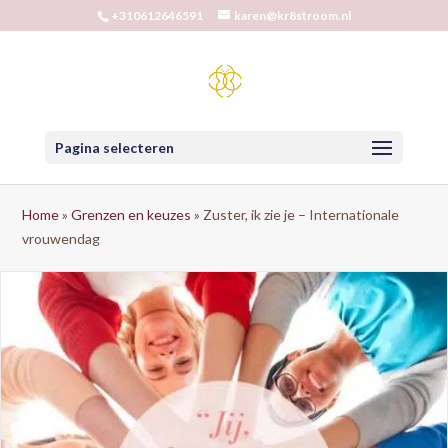
+310612646591
karen@kr8stroom.nl
Pagina selecteren
Home
»
Grenzen en keuzes
»
Zuster, ik zie je – Internationale
vrouwendag