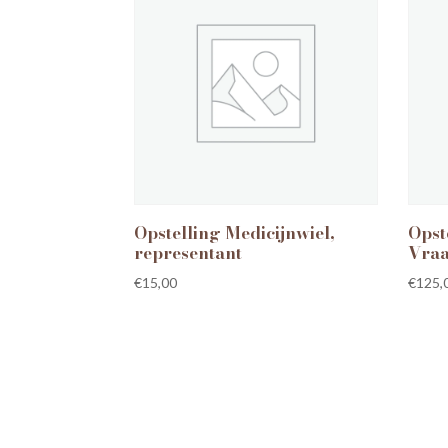
Opstelling Medicijnwiel,
Opst
representant
Vraa
€
15,00
€
125,