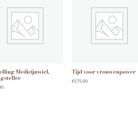
elling Medicijnwiel,
Tijd voor vrouwenpower
gsteller
€
175,00
00