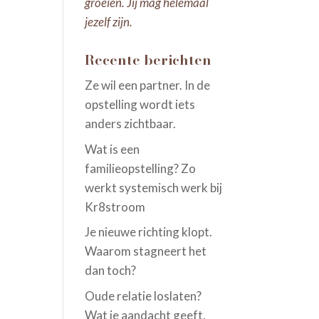
groeien. Jij mag helemaal
jezelf zijn.
Recente berichten
Ze wil een partner. In de
opstelling wordt iets
anders zichtbaar.
Wat is een
familieopstelling? Zo
werkt systemisch werk bij
Kr8stroom
Je nieuwe richting klopt.
Waarom stagneert het
dan toch?
Oude relatie loslaten?
Wat je aandacht geeft,