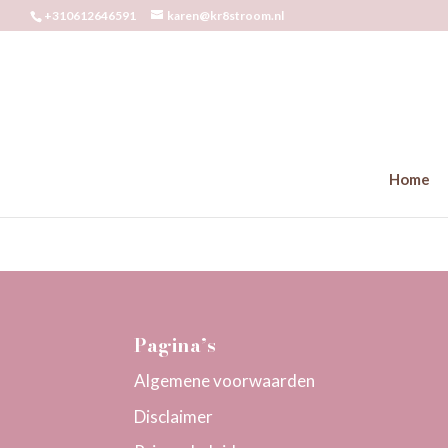
+310612646591
karen@kr8stroom.nl
Home
Pagina’s
Algemene voorwaarden
Disclaimer