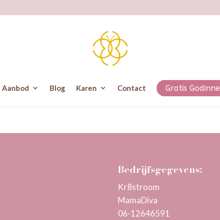
Aanbod
Blog
Karen
Contact
Gratis Godinne
Bedrijfsgegevens:
Kr8stroom
MamaDiva
06-12646591