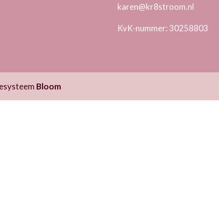
karen@kr8stroom.n
l
KvK-nummer: 30258803
itesysteem
Bloom