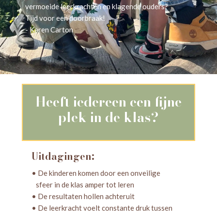
vermoeide leerkrachten en klagende ouders?
Tijd voor een doorbraak!
- Karen Carton
Heeft iedereen een fijne
plek in de klas?
Uitdagingen:
• De kinderen komen door een onveilige
sfeer in de klas amper tot leren
• De resultaten hollen achteruit
• De leerkracht voelt constante druk tussen