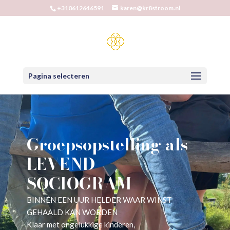
+310612646591
karen@kr8stroom.nl
Pagina selecteren
Groepsopstelling als
LEVEND
SOCIOGRAM
BINNEN EEN UUR HELDER WAAR WINST
GEHAALD KAN WORDEN
Klaar met ongelukkige kinderen,