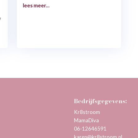
lees meer...
w
Bedrijfsgegevens:
Kr8stroom
MamaDiva
06-12646591
karen@kr8stroom.n
l