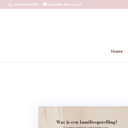
+310612646591
karen@kr8stroom.nl
Home