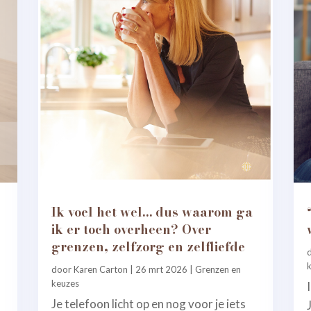
Ik voel het wel… dus waarom ga
ik er toch overheen? Over
grenzen, zelfzorg en zelfliefde
door
Karen Carton
|
26 mrt 2026
|
Grenzen en
keuzes
Je telefoon licht op en nog voor je iets