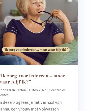
“Ik zorg voor iedereen… maar
waar blijf ík?”
door
Karen Carton
|
10 feb 2026
|
Grenzen en
keuzes
In deze blog lees je het verhaal van
Janna, een vrouw met volwassen