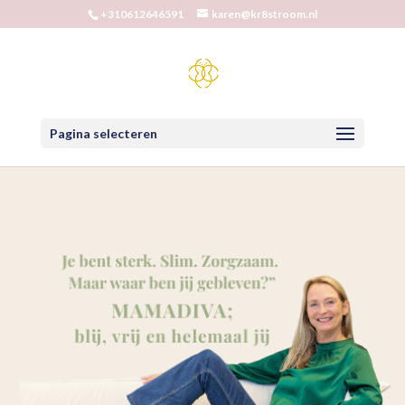
+310612646591
karen@kr8stroom.nl
Pagina selecteren