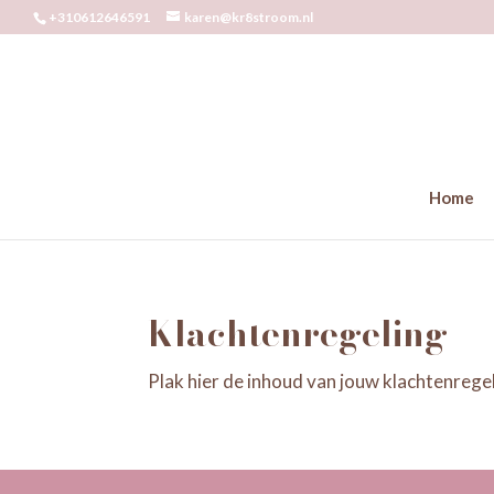
+310612646591
karen@kr8stroom.nl
Home
Klachtenregeling
Plak hier de inhoud van jouw klachtenregel