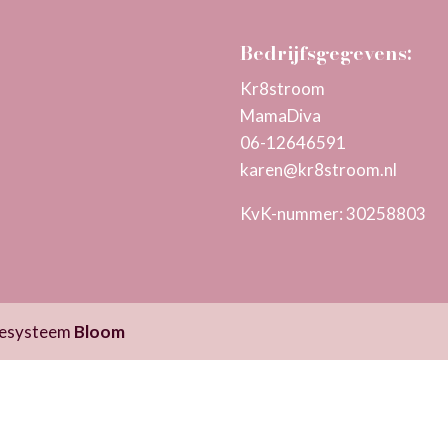
Bedrijfsgegevens:
Kr8stroom
MamaDiva
06-12646591
karen@kr8stroom.n
l
KvK-nummer: 30258803
itesysteem
Bloom