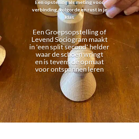
Een opstelling als meting voor
verbinding, volgorde en rust in je
klas
Een Groepsopstelling of
Levend Sociogram maakt
in 'een split second' helder
waar de schoen wringt
en is tevens de opmaat
voor ontspannen leren