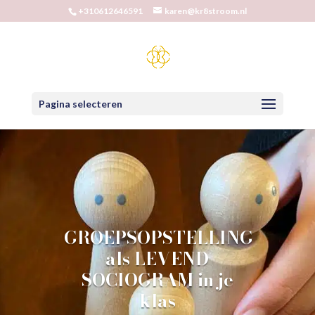
+310612646591
karen@kr8stroom.nl
Pagina selecteren
GROEPSOPSTELLING
als LEVEND
SOCIOGRAM in je
klas